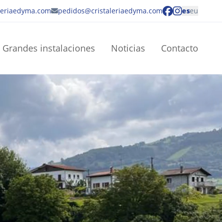
aleriaedyma.com
pedidos@cristaleriaedyma.com
es
eu
Grandes instalaciones
Noticias
Contacto