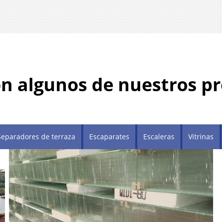
on algunos de nuestros p
Separadores de terraza
Escaparates
Escaleras
Vitrinas