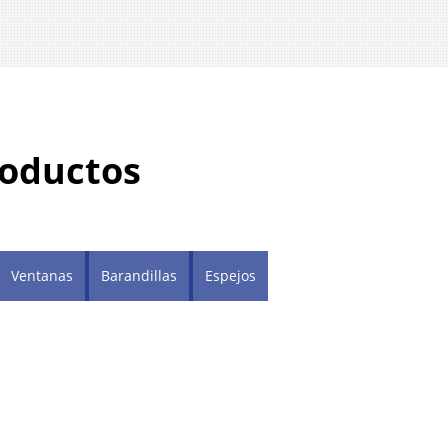
roductos
Ventanas
Barandillas
Espejos